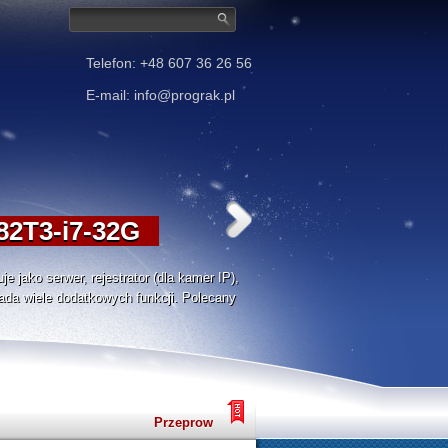
Telefon: +48 607 36 26 56
E-mail: info@prograk.pl
2T3-i7-32G
e jako serwer, rejestrator (dla kamer IP),
iada wiele dodatkowych funkcji. Polecany
Przeprowadzimy audyt oraz opracujemy dokume