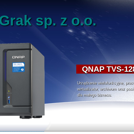
rak sp. z o.o.
QNAP TVS-128
Urządzenie wielofunkcyjne, pracuj
wirtualizator, archiwum oraz pos
dla małego biznesu.